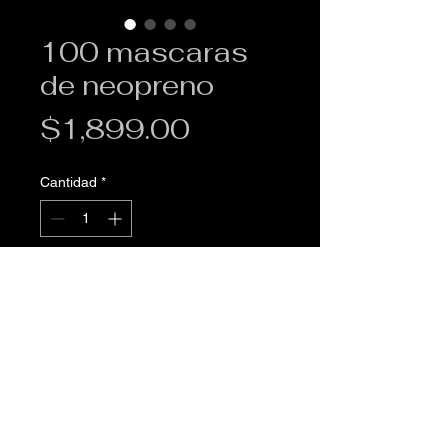
100 mascaras
de neopreno
Precio
$1,899.00
Cantidad
*
Agregar al carrito
100 mascaras de neopreno
Envio gratis por DHL