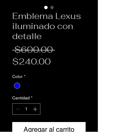
Emblema Lexus
iluminado con
detalle
Precio
 $600.00 
Precio
$240.00
de
Color
*
oferta
Cantidad
*
Agregar al carrito