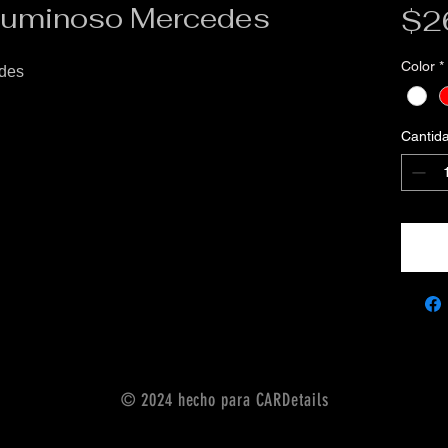
 luminoso Mercedes
$2
Color
*
edes
Cantid
© 2024 hecho para CARDetails