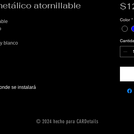
tálico atornillable
$1
Color
*
able
o
Cantid
 y blanco
onde se instalará
© 2024 hecho para CARDetails