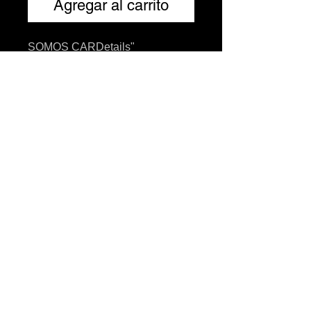
Agregar al carrito
SOMOS CARDetails"
Dale un toque especial a tu auto
Hilo Led 5 metros
- Incluye balastra con enchufe al
encendedor de auto
- no gastes en pilas
- se puede cortar
- Diferentes colores : azul ,
blanco, Rojo , rosa, verde,
amarillo , cristal, verde fuerte,
morado, naranja
Precio por 5 mts
© 2024 hecho para CARDetails