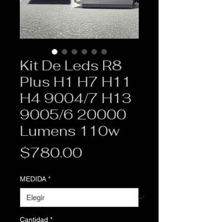
Kit De Leds R8
Plus H1 H7 H11
H4 9004/7 H13
9005/6 20000
Lumens 110w
Precio
$780.00
MEDIDA
*
Cantidad
*