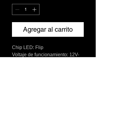
Agregar al carrito
Chip LED: Flip
Voltaje de funcionamiento: 12V-
24V
Potencia: 110W (2 bombillas
LED)
Flujo/brillo de lúmenes: 20000Lm
(2 bombillas LED)
Convertidor: convertidor externo
Can-Bus: Sí
A prueba de polvo y agua: IP68
Temperatura de trabajo: -45 °C --
105 °C
Color: 6000K Color blanco