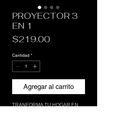
PROYECTOR 3
EN 1
Precio
$219.00
Cantidad
*
Agregar al carrito
TRANFORMA TU HOGAR EN
UN LUGAR MÁGICO CON
NUESTRO PROYECTOR DE
LUCES. PERFECTO PARA
FIESTAS CELEBRACIONES Y