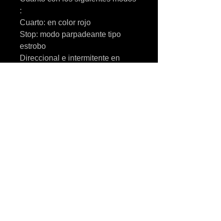
:
Cuarto: en color rojo
Stop: modo parpadeante tipo
estrobo
Direccional e intermitente en
modo secuencial: Color rojo
Funciona a 12 V
Incluye cinta 3m para poderla fijar
EL MODO DE CONEXIÓN ES EL
SIGUIENTE:
Cable Rojo: va siempre
conectado a corriente (bateria)
Cable negro : conectado a tierra
cable Blanco:Es el Stop
cables amarillos : conectar a
direccionales
Cable Verde: cuartos o reversa